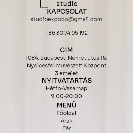
KAPCSOLAT
studioexpobp@gmail.com
+36 30 74 95 192
CÍM
1084, Budapest, Német utca 16.
Nyolcésfél Művészeti Központ
3.emelet
NYITVATARTÁS
Hétfő-Vasárnap
9:00-20:00
MENÜ
Főoldal
Árak
Tér