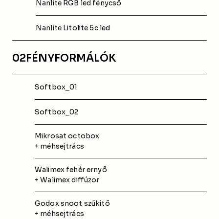
Nanlite RGB led fénycső
Nanlite Litolite 5c led
02
FÉNYFORMÁLÓK
Softbox_01
Softbox_02
Mikrosat octobox
+ méhsejtrács
Walimex fehér ernyő 
+ Walimex diffúzor
Godox snoot szűkítő
+ méhsejtrács