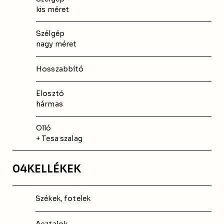
kis méret
Szélgép
nagy méret
Hosszabbító
Elosztó
hármas
Olló 
+ Tesa szalag
04
KELLÉKEK
Székek, fotelek
Asztalok