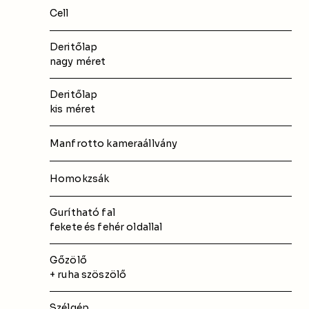
Cell
Deritőlap
nagy méret
Deritőlap
kis méret
Manfrotto kameraállvány
Homokzsák
Gurítható fal
fekete és fehér oldallal
Gőzölő 
+ ruha szöszölő
Szélgép